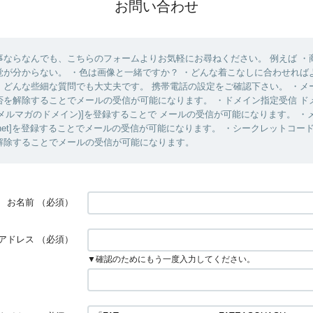
お問い合わせ
事ならなんでも、こちらのフォームよりお気軽にお尋ねください。 例えば ・
覚が分からない。 ・色は画像と一緒ですか？ ・どんな着こなしに合わせれば
、どんな些細な質問でも大丈夫です。 携帯電話の設定をご確認下さい。 ・メ
否を解除することでメールの受信が可能になります。 ・ドメイン指定受信 ド
.net (=メルマガのドメイン)]を登録することで メールの受信が可能になります。 
rnest.net]を登録することでメールの受信が可能になります。 ・シークレットコ
解除することでメールの受信が可能になります。
お名前
（必須）
アドレス
（必須）
▼確認のためにもう一度入力してください。