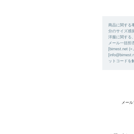
商品に関する
分のサイズ感
洋服に関する
メール一括拒
[birnest
[info@bi
ットコードを
メール