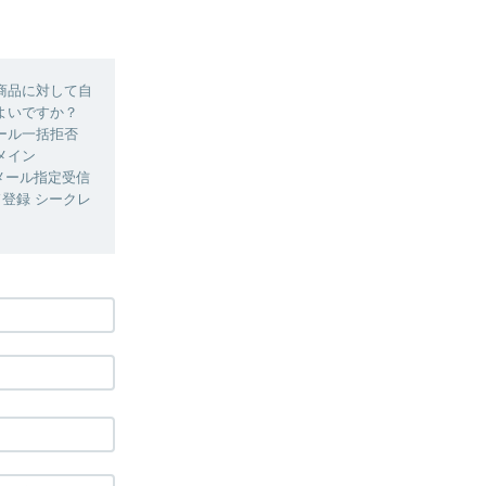
商品に対して自
よいですか？
ール一括拒否
メイン
・メール指定受信
ード登録 シークレ