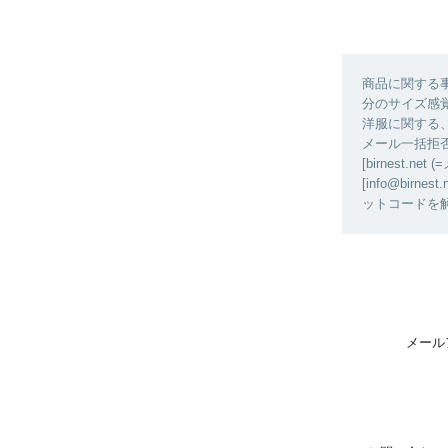
商品に関する
分のサイズ感
洋服に関する
メール一括拒
[birnest
[info@bi
ットコードを
メール