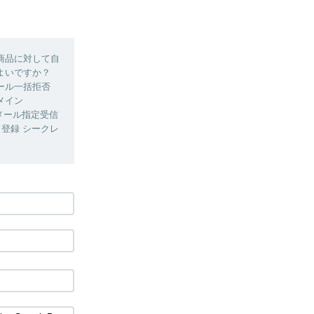
商品に対して自
よいですか？
ール一括拒否
メイン
・メール指定受信
ード登録 シークレ