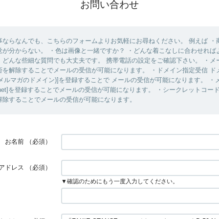
お問い合わせ
事ならなんでも、こちらのフォームよりお気軽にお尋ねください。 例えば ・
覚が分からない。 ・色は画像と一緒ですか？ ・どんな着こなしに合わせれば
、どんな些細な質問でも大丈夫です。 携帯電話の設定をご確認下さい。 ・メ
否を解除することでメールの受信が可能になります。 ・ドメイン指定受信 ド
.net (=メルマガのドメイン)]を登録することで メールの受信が可能になります。 
rnest.net]を登録することでメールの受信が可能になります。 ・シークレットコ
解除することでメールの受信が可能になります。
お名前
（必須）
アドレス
（必須）
▼確認のためにもう一度入力してください。