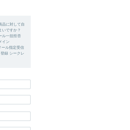
商品に対して自
よいですか？
ール一括拒否
メイン
・メール指定受信
ード登録 シークレ