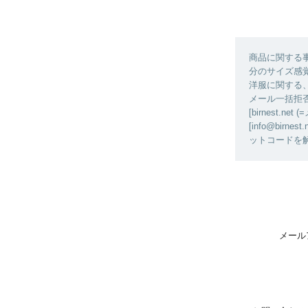
商品に関する
分のサイズ感
洋服に関する
メール一括拒
[birnest
[info@bi
ットコードを
メール