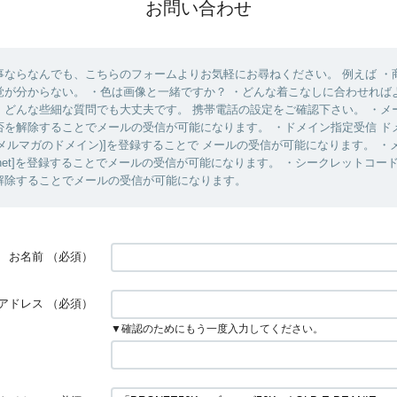
お問い合わせ
事ならなんでも、こちらのフォームよりお気軽にお尋ねください。 例えば ・
覚が分からない。 ・色は画像と一緒ですか？ ・どんな着こなしに合わせれば
、どんな些細な質問でも大丈夫です。 携帯電話の設定をご確認下さい。 ・メ
否を解除することでメールの受信が可能になります。 ・ドメイン指定受信 ド
.net (=メルマガのドメイン)]を登録することで メールの受信が可能になります。 
rnest.net]を登録することでメールの受信が可能になります。 ・シークレットコ
解除することでメールの受信が可能になります。
お名前
（必須）
アドレス
（必須）
▼確認のためにもう一度入力してください。